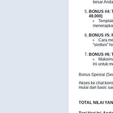
besar Anda 
BONUS #4: T
49.000)
Templat
menerapkan 
BONUS #5: 
Cara me
“simfoni” h
BONUS #6: T
Maksima
ini untuk 
Bonus Spesial (Sen
Akses ke chat kons
mulai dari basic 
TOTAL NILAI YA