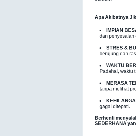
Apa Akibatnya Jik
IMPIAN BE
dan penyesalan 
STRES & B
berujung dan ra
WAKTU BER
Padahal, waktu t
MERASA TE
tanpa melihat pro
KEHILANGA
gagal ditepati.
Berhenti menyalah
SEDERHANA yang