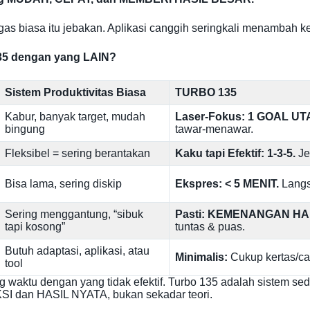
tugas biasa itu jebakan. Aplikasi canggih seringkali menambah k
35 dengan yang LAIN?
Sistem Produktivitas Biasa
TURBO 135
Kabur, banyak target, mudah
Laser-Fokus: 1 GOAL UT
bingung
tawar-menawar.
Fleksibel = sering berantakan
Kaku tapi Efektif: 1-3-5.
Je
Bisa lama, sering diskip
Ekspres: < 5 MENIT.
Langs
Sering menggantung, “sibuk
Pasti: KEMENANGAN HA
tapi kosong”
tuntas & puas.
Butuh adaptasi, aplikasi, atau
Minimalis:
Cukup kertas/cat
tool
 waktu dengan yang tidak efektif. Turbo 135 adalah sistem se
KSI dan HASIL NYATA, bukan sekadar teori.