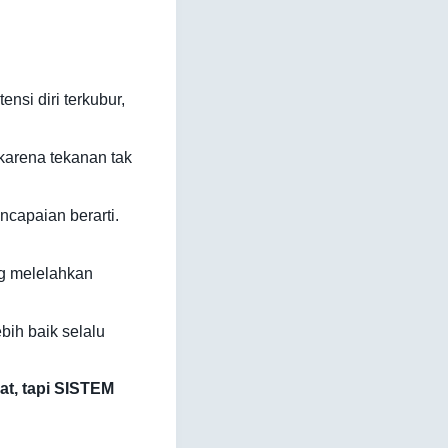
nsi diri terkubur,
karena tekanan tak
ncapaian berarti.
ng melelahkan
ebih baik selalu
at, tapi SISTEM