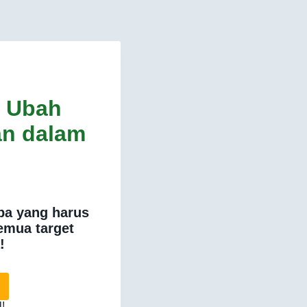
? Ubah
n dalam
pa yang harus
emua target
!
!