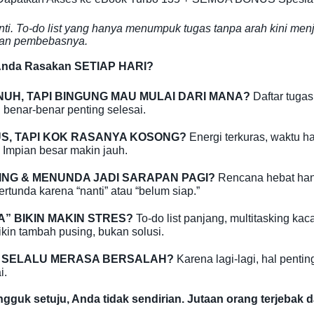
ti. To-do list yang hanya menumpuk tugas tanpa arah kini men
kan pembebasnya.
 Anda Rasakan SETIAP HARI?
UH, TAPI BINGUNG MAU MULAI DARI MANA?
Daftar tugas
g benar-benar penting selesai.
US, TAPI KOK RASANYA KOSONG?
Energi terkuras, waktu ha
t. Impian besar makin jauh.
ING & MENUNDA JADI SARAPAN PAGI?
Rencana hebat hany
ertunda karena “nanti” atau “belum siap.”
” BIKIN MAKIN STRES?
To-do list panjang, multitasking kac
kin tambah pusing, bukan solusi.
I SELALU MERASA BERSALAH?
Karena lagi-lagi, hal pentin
i.
guk setuju, Anda tidak sendirian. Jutaan orang terjebak d