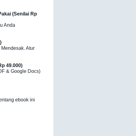
kai (Senilai Rp
tu Anda
)
 Mendesak. Atur
p 49.000)
PDF & Google Docs)
tentang ebook ini