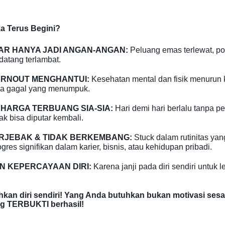
a Terus Begini?
SAR HANYA JADI ANGAN-ANGAN:
Peluang emas terlewat, pote
datang terlambat.
URNOUT MENGHANTUI:
Kesehatan mental dan fisik menurun 
sa gagal yang menumpuk.
HARGA TERBUANG SIA-SIA:
Hari demi hari berlalu tanpa pe
ak bisa diputar kembali.
RJEBAK & TIDAK BERKEMBANG:
Stuck dalam rutinitas ya
gres signifikan dalam karier, bisnis, atau kehidupan pribadi.
N KEPERCAYAAN DIRI:
Karena janji pada diri sendiri untuk l
kan diri sendiri! Yang Anda butuhkan bukan motivasi sesa
 TERBUKTI berhasil!