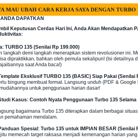
YA MAU UBAH CARA KERJA SAYA DENGAN TURBO 1
 ANDA DAPATKAN
mbil Keputusan Cerdas Hari Ini, Anda Akan Mendapatka
uktivitas:
: TURBO 135 (Senilai Rp 199.000)
 langkah demi langkah menerapkan sistem revolusioner ini. M
sa dipraktikkan, bahkan oleh pemula sekalipun! (Isi detailnya 
ajaibannya saat Anda baca!)
emplate Eksklusif TURBO 135 (BASIC) Siap Pakai (Senilai 
erlu bingung membuat format. Langsung unduh (PDF & Google D
mudahannya untuk penggunaan harian dasar!
tudi Kasus: Contoh Nyata Penggunaan Turbo 135 Selama 7 
angsung bagaimana Turbo 135 diterapkan dalam berbagai situas
 dan pemahaman mendalam.
anduan Spesial: Turbo 135 untuk IMPIAN BESAR (Senilai R
i jitu memecah target raksasa menjadi kemenangan harian yang