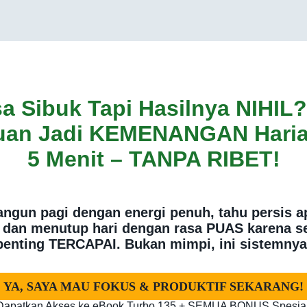
a Sibuk Tapi Hasilnya NIHIL
uan Jadi KEMENANGAN Haria
5 Menit – TANPA RIBET!
ngun pagi dengan energi penuh, tahu persis a
, dan menutup hari dengan rasa PUAS karena s
penting TERCAPAI. Bukan mimpi, ini sistemnya
YA, SAYA MAU FOKUS & PRODUKTIF SEKARANG!
Dapatkan Akses ke eBook Turbo 135 + SEMUA BONUS Spesial