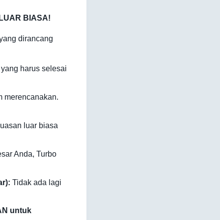
n LUAR BIASA!
 yang dirancang
 yang harus selesai
am merencanakan.
asan luar biasa
sar Anda, Turbo
r):
Tidak ada lagi
AN untuk