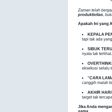
Zaman telah bergan
produktivitas
, bu
Apakah Ini yang
KEPALA PEN
tapi tak ada yan
SIBUK TER
nyata tak terliha
OVERTHINK
eksekusi selalu t
“CARA LAMA
canggih malah bi
AKHIR HAR
target tak tercapa
Jika Anda mengang
sama…