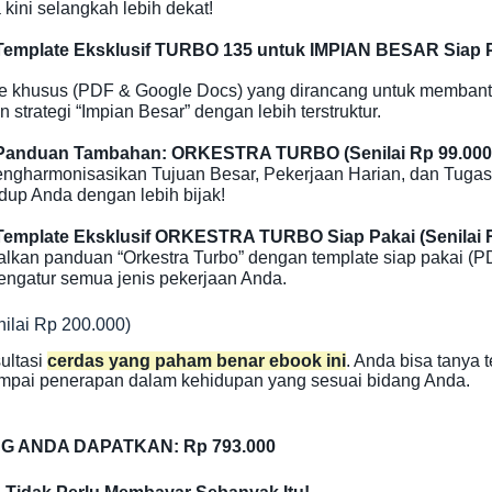
kini selangkah lebih dekat!
emplate Eksklusif TURBO 135 untuk IMPIAN BESAR Siap Pa
e khusus (PDF & Google Docs) yang dirancang untuk memban
strategi “Impian Besar” dengan lebih terstruktur.
Panduan Tambahan: ORKESTRA TURBO (Senilai Rp 99.000
ngharmonisasikan Tujuan Besar, Pekerjaan Harian, dan Tugas
idup Anda dengan lebih bijak!
emplate Eksklusif ORKESTRA TURBO Siap Pakai (Senilai R
lkan panduan “Orkestra Turbo” dengan template siap pakai (
mengatur semua jenis pekerjaan Anda.
ilai Rp 200.000)
ultasi
cerdas yang paham benar ebook ini
. Anda bisa tanya 
sampai penerapan dalam kehidupan yang sesuai bidang Anda.
NG ANDA DAPATKAN: Rp 793.000