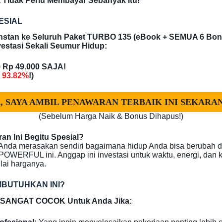
da Tidak Perlu Membayar Sebanyak Itu!
ESIAL
nstan ke Seluruh Paket TURBO 135 (eBook + SEMUA 6 Bon
estasi Sekali Seumur Hidup:
0
Rp 49.000 SAJA!
i
93.82%
!)
, SAYA AMBIL PENAWARAN TERBAIK INI SEKARA
(Sebelum Harga Naik & Bonus Dihapus!)
n Ini Begitu Spesial?
 Anda merasakan sendiri bagaimana hidup Anda bisa berubah 
OWERFUL ini. Anggap ini investasi untuk waktu, energi, dan 
lai harganya.
MBUTUHKAN INI?
5 SANGAT COCOK Untuk Anda Jika: