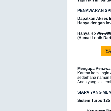
Tapi Hari Ini, An
PENAWARAN SP
Dapatkan Akses I
Hanya dengan Inv
Hanya Rp
793.00
(Hemat Lebih Dar
YA
Mengapa Penawara
Karena kami ingin
sederhana namun P
Anda yang tak terni
SIAPA YANG ME
Sistem Turbo 13