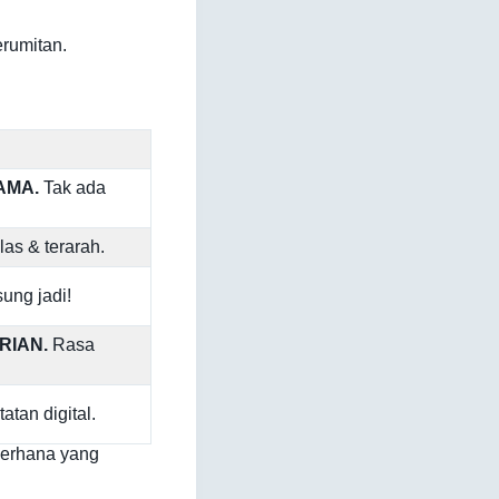
erumitan.
AMA.
Tak ada
las & terarah.
ung jadi!
RIAN.
Rasa
atan digital.
derhana yang