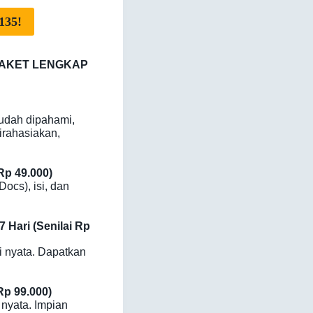
35!
n PAKET LENGKAP
udah dipahami,
dirahasiakan,
Rp 49.000)
ocs), isi, dan
Hari (Senilai Rp
i nyata. Dapatkan
p 99.000)
 nyata. Impian