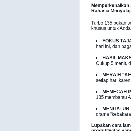
Memperkenalkan
Rahasia Menyulap
Turbo 135 bukan s
khusus untuk Anda 
FOKUS TAJ
hari ini, dan b
HASIL MAK
Cukup 5 menit, d
MERAIH “K
setiap hari karen
MEMECAH I
135 membantu And
MENGATUR S
drama “kebakaran
Lupakan cara la
produktivitas y