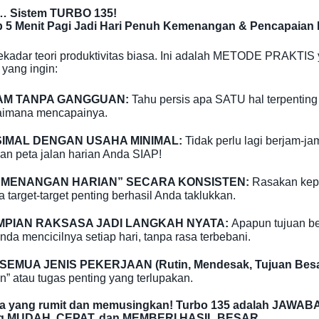
… Sistem TURBO 135!
 5 Menit Pagi Jadi Hari Penuh Kemenangan & Pencapaia
ekadar teori produktivitas biasa. Ini adalah METODE PRAKTIS
yang ingin:
AM TANPA GANGGUAN:
Tahu persis apa SATU hal terpenting
agaimana mencapainya.
SIMAL DENGAN USAHA MINIMAL:
Tidak perlu lagi berjam-j
an peta jalan harian Anda SIAP!
EMENANGAN HARIAN” SECARA KONSISTEN:
Rasakan kepu
a target-target penting berhasil Anda taklukkan.
MPIAN RAKSASA JADI LANGKAH NYATA:
Apapun tujuan be
a mencicilnya setiap hari, tanpa rasa terbebani.
EMUA JENIS PEKERJAAN (Rutin, Mendesak, Tujuan Besa
” atau tugas penting yang terlupakan.
ma yang rumit dan memusingkan! Turbo 135 adalah JAWAB
ang MUDAH, CEPAT, dan MEMBERI HASIL BESAR.