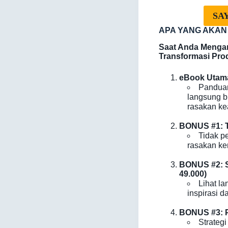
SA
APA YANG AKAN
Saat Anda Menga
Transformasi Prod
eBook Utama
Panduan
langsung bi
rasakan ke
BONUS #1: T
Tidak p
rasakan ke
BONUS #2: S
49.000)
Lihat l
inspirasi
BONUS #3: P
Strateg