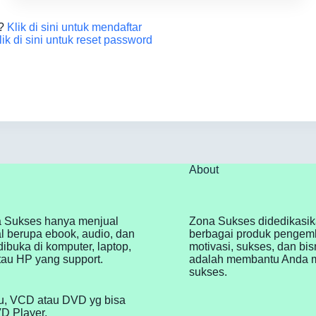
n?
Klik di sini untuk mendaftar
lik di sini untuk reset password
About
 Sukses hanya menjual
Zona Sukses didedikasi
al berupa ebook, audio, dan
berbagai produk pengemb
dibuka di komputer, laptop,
motivasi, sukses, dan bis
atau HP yang support.
adalah membantu Anda 
sukses.
, VCD atau DVD yg bisa
VD Player.