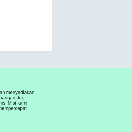
kan menyediakan
angan diri,
nis. Misi kami
mempercepat