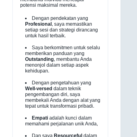
potensi maksimal mereka.
Dengan pendekatan yang
Profesional
, saya memastikan
setiap sesi dan strategi dirancang
untuk hasil terbaik.
Saya berkomitmen untuk selalu
memberikan panduan yang
Outstanding
, membantu Anda
menonjol dalam setiap aspek
kehidupan.
Dengan pengetahuan yang
Well-versed
dalam teknik
pengembangan diri, saya
membekali Anda dengan alat yang
tepat untuk transformasi pribadi.
Empati
adalah kunci dalam
memahami perjalanan unik Anda,
Dan saya
Resourceful
dalam