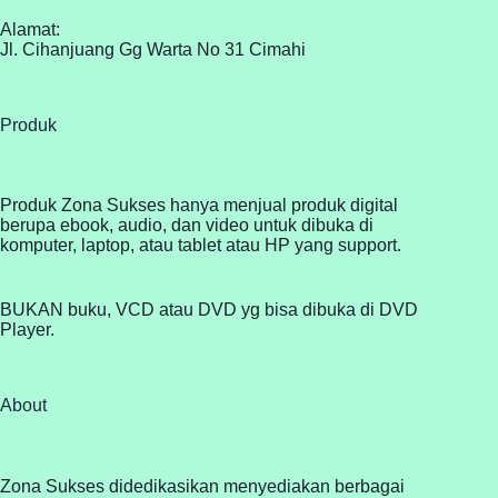
Alamat:
Jl. Cihanjuang Gg Warta No 31 Cimahi
Produk
Produk Zona Sukses hanya menjual produk digital
berupa ebook, audio, dan video untuk dibuka di
komputer, laptop, atau tablet atau HP yang support.
BUKAN buku, VCD atau DVD yg bisa dibuka di DVD
Player.
About
Zona Sukses didedikasikan menyediakan berbagai