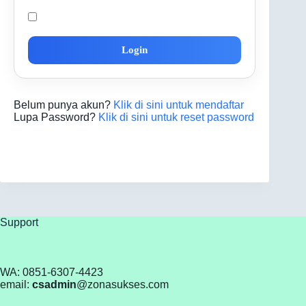
Belum punya akun?
Klik di sini untuk mendaftar
Lupa Password?
Klik di sini untuk reset password
Support
WA: 0851-6307-4423
email:
csadmin
@zonasukses.com