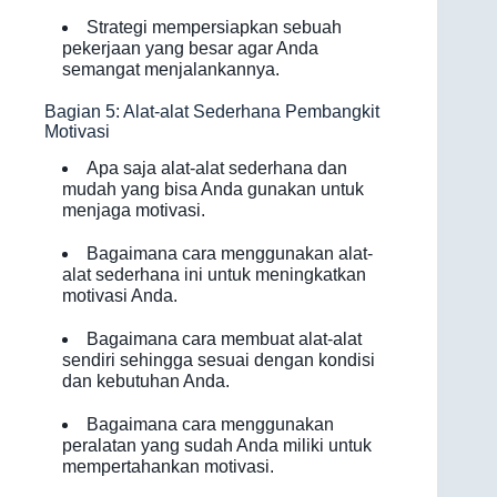
Strategi mempersiapkan sebuah
pekerjaan yang besar agar Anda
semangat menjalankannya.
Bagian 5: Alat-alat Sederhana Pembangkit
Motivasi
Apa saja alat-alat sederhana dan
mudah yang bisa Anda gunakan untuk
menjaga motivasi.
Bagaimana cara menggunakan alat-
alat sederhana ini untuk meningkatkan
motivasi Anda.
Bagaimana cara membuat alat-alat
sendiri sehingga sesuai dengan kondisi
dan kebutuhan Anda.
Bagaimana cara menggunakan
peralatan yang sudah Anda miliki untuk
mempertahankan motivasi.