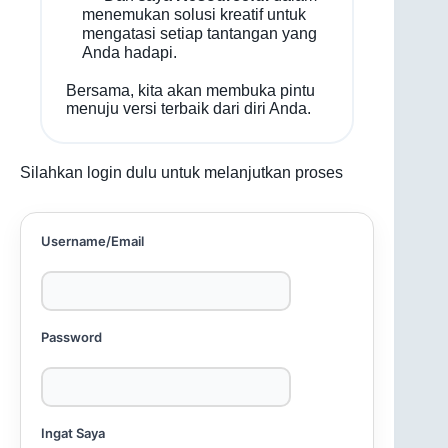
menemukan solusi kreatif untuk
mengatasi setiap tantangan yang
Anda hadapi.
Bersama, kita akan membuka pintu
menuju versi terbaik dari diri Anda.
Silahkan login dulu untuk melanjutkan proses
Username/Email
Password
Ingat Saya