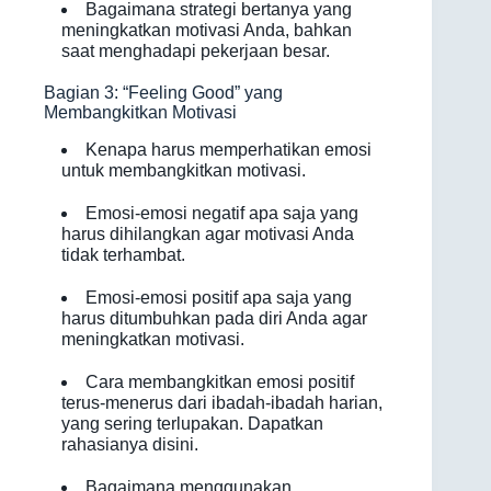
Bagaimana strategi bertanya yang
meningkatkan motivasi Anda, bahkan
saat menghadapi pekerjaan besar.
Bagian 3: “Feeling Good” yang
Membangkitkan Motivasi
Kenapa harus memperhatikan emosi
untuk membangkitkan motivasi.
Emosi-emosi negatif apa saja yang
harus dihilangkan agar motivasi Anda
tidak terhambat.
Emosi-emosi positif apa saja yang
harus ditumbuhkan pada diri Anda agar
meningkatkan motivasi.
Cara membangkitkan emosi positif
terus-menerus dari ibadah-ibadah harian,
yang sering terlupakan. Dapatkan
rahasianya disini.
Bagaimana menggunakan