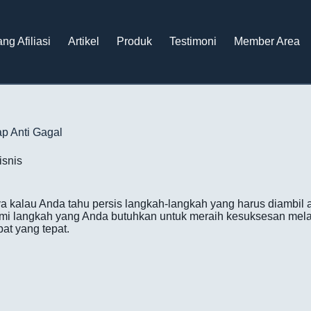
ng Afiliasi
Artikel
Produk
Testimoni
Member Area
p Anti Gagal
isnis
ya kalau Anda tahu persis langkah-langkah yang harus diambil ag
emi langkah yang Anda butuhkan untuk meraih kesuksesan melal
at yang tepat.