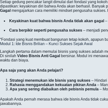
Setiap gedung pencakar langit dimulai dari fondasi yang kokoh
dipastikan: keyakinan diri bahwa Anda akan berhasil. Banyak
Gagal
mengajarkan cara memiliki mindset pengusaha sukses. 
Keyakinan kuat bahwa bisnis Anda tidak akan gagal
– 
Cara berpikir seperti pengusaha sukses
– menjadi peng
“Fondasi yang kuat membuat bangunan tetap kokoh, apapun bad
Modul 1: Ide Bisnis Brilian – Kunci Sukses Sejak Awal
Langkah pertama dalam memulai bisnis yang sukses adalah memi
Di sinilah
Video Bisnis Anti Gagal
bersinar. Modul ini menawa
waktu dan biaya.
Apa saja yang akan Anda pelajari?
Strategi menemukan ide bisnis yang sukses
– Hindari
Rahasia menggandakan kekuatan pikiran Anda
– Manf
Apa yang sering diabaikan oleh pebisnis pemula
– Mod
Apakah Anda pernah merasa bahwa ide bisnis Anda tidak cuku
jawabannya.